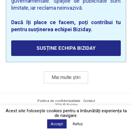
guvernamentale. Spațiile de publicitate sunt
limitate, iar reclama neinvazivă.
Dacă îți place ce facem, poți contribui tu
pentru susținerea echipei Biziday.
SUSȚINE ECHIPA BIZIDAY
Mai multe știri
Politica de confidențialitate
·
Contact
2026 © Biziday
Acest site foloseşte cookies pentru a îmbunătăți experiența ta
de navigare.
Accept
Refuz