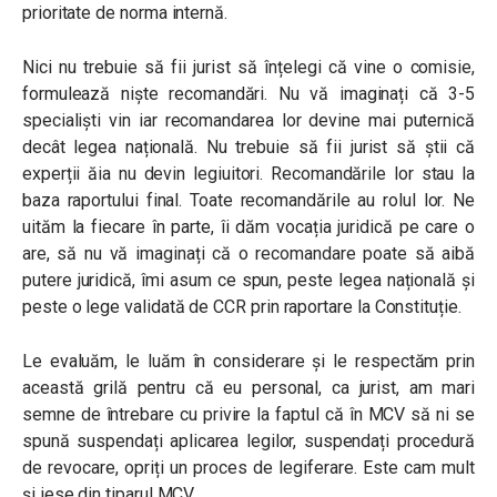
prioritate de norma internă.
Nici nu trebuie să fii jurist să înțelegi că vine o comisie,
formulează niște recomandări. Nu vă imaginați că 3-5
specialiști vin iar recomandarea lor devine mai puternică
decât legea națională. Nu trebuie să fii jurist să știi că
experții ăia nu devin legiuitori. Recomandările lor stau la
baza raportului final. Toate recomandările au rolul lor. Ne
uităm la fiecare în parte, îi dăm vocația juridică pe care o
are, să nu vă imaginați că o recomandare poate să aibă
putere juridică, îmi asum ce spun, peste legea națională și
peste o lege validată de CCR prin raportare la Constituție.
Le evaluăm, le luăm în considerare și le respectăm prin
această grilă pentru că eu personal, ca jurist, am mari
semne de întrebare cu privire la faptul că în MCV să ni se
spună suspendați aplicarea legilor, suspendați procedură
de revocare, opriți un proces de legiferare. Este cam mult
și iese din tiparul MCV.