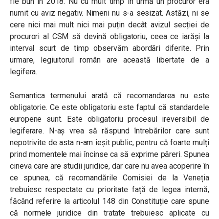
fie bun în 2018. Nu cu mult timp în urmă un procuror era
numit cu aviz negativ. Nimeni nu s-a sesizat. Astăzi, ni se
cere nici mai mult nici mai puțin decât avizul secției de
procurori al CSM să devină obligatoriu, ceea ce iarăși la
interval scurt de timp observăm abordări diferite. Prin
urmare, legiuitorul român are această libertate de a
legifera.
Semantica termenului arată că recomandarea nu este
obligatorie. Ce este obligatoriu este faptul că standardele
europene sunt. Este obligatoriu procesul ireversibil de
legiferare. N-aș vrea să răspund întrebărilor care sunt
nepotrivite de asta n-am ieșit public, pentru că foarte mulți
prind momentele mai încinse ca să exprime păreri. Spunea
cineva care are studii juridice, dar care nu avea acoperire în
ce spunea, că recomandările Comisiei de la Veneția
trebuiesc respectate cu prioritate față de legea internă,
făcând referire la articolul 148 din Constituție care spune
că normele juridice din tratate trebuiesc aplicate cu