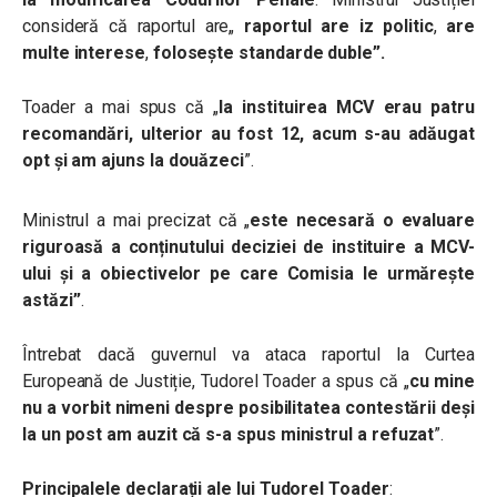
consideră că raportul are„
raportul are iz politic
,
are
multe interese
,
folosește standarde duble”.
Toader a mai spus că „
la instituirea MCV erau patru
recomandări, ulterior au fost 12, acum s-au adăugat
opt și am ajuns la douăzeci
”.
Ministrul a mai precizat că „
este necesară o evaluare
riguroasă a conținutului deciziei de instituire a MCV-
ului și a obiectivelor pe care Comisia le urmărește
astăzi”
.
Întrebat dacă guvernul va ataca raportul la Curtea
Europeană de Justiție, Tudorel Toader a spus că „
cu mine
nu a vorbit nimeni despre posibilitatea contestării deși
la un post am auzit că s-a spus ministrul a refuzat
”.
Principalele declarații ale lui Tudorel Toader
: