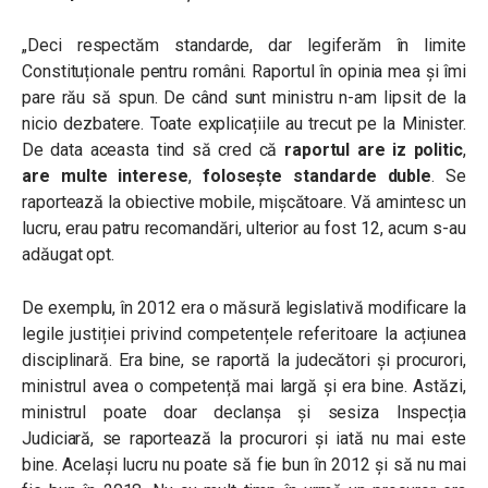
„Deci respectăm standarde, dar legiferăm în limite
Constituționale pentru români. Raportul în opinia mea și îmi
pare rău să spun. De când sunt ministru n-am lipsit de la
nicio dezbatere. Toate explicațiile au trecut pe la Minister.
De data aceasta tind să cred că
raportul are iz politic
,
are multe interese
,
folosește standarde duble
. Se
raportează la obiective mobile, mișcătoare. Vă amintesc un
lucru, erau patru recomandări, ulterior au fost 12, acum s-au
adăugat opt.
De exemplu, în 2012 era o măsură legislativă modificare la
legile justiției privind competențele referitoare la acțiunea
disciplinară. Era bine, se raportă la judecători și procurori,
ministrul avea o competență mai largă și era bine. Astăzi,
ministrul poate doar declanșa și sesiza Inspecția
Judiciară, se raportează la procurori și iată nu mai este
bine. Același lucru nu poate să fie bun în 2012 și să nu mai