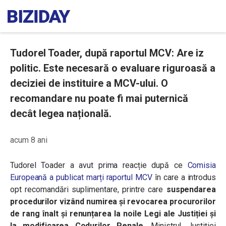
Tudorel Toader, după raportul MCV: Are iz
politic. Este necesară o evaluare riguroasă a
deciziei de instituire a MCV-ului. O
recomandare nu poate fi mai puternică
decât legea națională.
acum 8 ani
Tudorel Toader a avut prima reacție după ce
Comisia
Europeană a publicat marți raportul MCV
în care a introdus
opt recomandări suplimentare, printre care
suspendarea
procedurilor vizând numirea şi revocarea procurorilor
de rang înalt și renunțarea la noile Legi ale Justiției și
la modificarea Codurilor Penale
. Ministrul Justiției