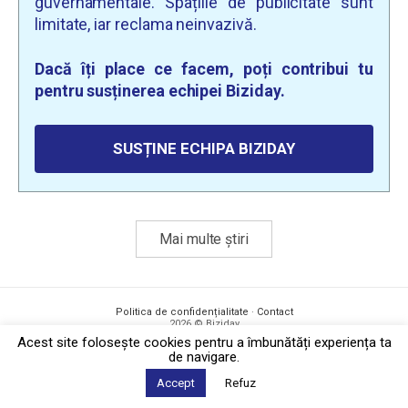
guvernamentale. Spațiile de publicitate sunt
limitate, iar reclama neinvazivă.
Dacă îți place ce facem, poți contribui tu
pentru susținerea echipei Biziday.
SUSȚINE ECHIPA BIZIDAY
Mai multe știri
Politica de confidențialitate
·
Contact
2026 © Biziday
Acest site foloseşte cookies pentru a îmbunătăți experiența ta
de navigare.
Accept
Refuz