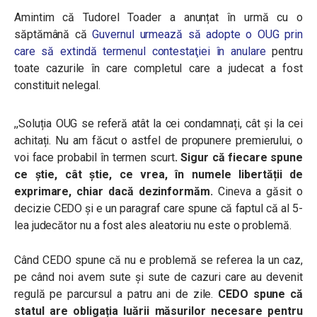
Amintim că Tudorel Toader a anunțat în urmă cu o
săptămână că
Guvernul urmează să adopte o OUG prin
care să extindă termenul contestaţiei în anulare
pentru
toate cazurile în care completul care a judecat a fost
constituit nelegal.
,,Soluția OUG se referă atât la cei condamnați, cât și la cei
achitați. Nu am făcut o astfel de propunere premierului, o
voi face probabil în termen scurt
. Sigur că fiecare spune
ce știe, cât știe, ce vrea, în numele libertății de
exprimare, chiar dacă dezinformăm.
Cineva a găsit o
decizie CEDO și e un paragraf care spune că faptul că al 5-
lea judecător nu a fost ales aleatoriu nu este o problemă.
Când CEDO spune că nu e problemă se referea la un caz,
pe când noi avem sute și sute de cazuri care au devenit
regulă pe parcursul a patru ani de zile.
CEDO spune că
statul are obligația luării măsurilor necesare pentru