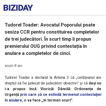
Tudorel Toader: Avocatul Poporului poate
sesiza CCR pentru constituirea completelor
de trei judecători. În scurt timp îi propun
premierului OUG privind contestația în
anulare a completelor de cinci.
acum 8 ani
Tudorel Toader a declarat la Antena 3 că ,,cetățeanul are
dreptul să fie judecat de judecători obiectivi” și că
deși nu
i-a propus încă Vioricăi Dăncilă Ordonanța de
Urgență
prin care să se extindă termenul contestaţiei
în anulare,
o va face ,,în termen scurt”.