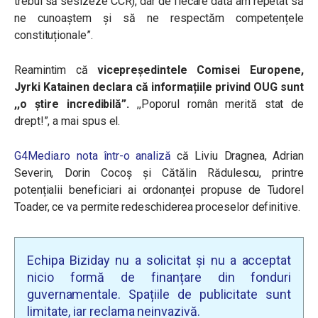
trebui să sesizeze CCR), dar de fiecare dată am repetat să
ne cunoaștem și să ne respectăm competențele
constituționale”.
Reamintim că
vicepreşedintele Comisei Europene,
Jyrki Katainen declara că informațiile privind OUG sunt
,,o știre incredibilă”.
,,Poporul român merită stat de
drept!”, a mai spus el.
G4Media.ro nota într-o analiză
că Liviu Dragnea, Adrian
Severin, Dorin Cocoș și Cătălin Rădulescu, printre
potențialii beneficiari ai ordonanței propuse de Tudorel
Toader, ce va permite redeschiderea proceselor definitive.
Echipa Biziday nu a solicitat și nu a acceptat
nicio formă de finanțare din fonduri
guvernamentale. Spațiile de publicitate sunt
limitate, iar reclama neinvazivă.