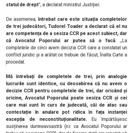
statul de drept
”, a declarat ministrul Justiției.
De asemenea,
întrebat care este situația completelor
de trei judecători, Tudorel Toader a declarat că el nu
are competența de a sesiza CCR pe acest subiect, dar
că Avocatul Poporului ar putea să o facă
: ,,La
completele de cinci avem decizia CCR care a constatat un
conflict juridic și a arătat ce trebuie de făcut, Înalta Curte a
procedat.
Mă întrebați de completele de trei, prin analogie
lucrurile sunt identice,
cu deosebirea că nu avem o
decizie CCR pentru completele de trei, dar oricând și
oricine,
Avocatul Poporului poate sesiza CCR și cei
care mai sunt în curs de judecată, căi de atac sau
contestație în anulare pot ridica în fața instanței
excepția de neconstituționalitate.
Eu împărtășesc
susținerea dumneavoastră (n.r. ca Avocatul Poporului ar