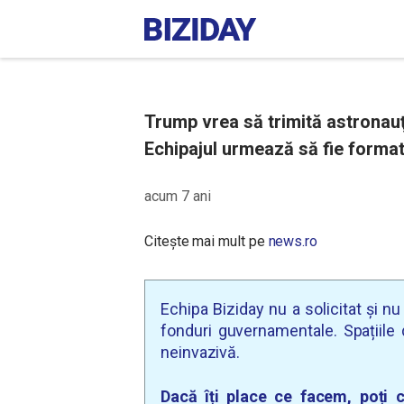
Trump vrea să trimită astronauţi
Echipajul urmează să fie format
acum 7 ani
Citește mai mult pe
news.ro
Echipa Biziday nu a solicitat și n
fonduri guvernamentale. Spațiile d
neinvazivă.
Dacă îți place ce facem, poți c