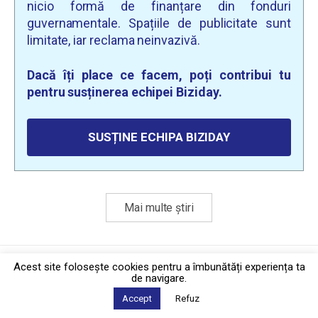
nicio formă de finanțare din fonduri
guvernamentale. Spațiile de publicitate sunt
limitate, iar reclama neinvazivă.
Dacă îți place ce facem, poți contribui tu
pentru susținerea echipei Biziday.
SUSȚINE ECHIPA BIZIDAY
Mai multe știri
Politica de confidențialitate
·
Contact
Acest site foloseşte cookies pentru a îmbunătăți experiența ta
2026 © Biziday
de navigare.
Accept
Refuz