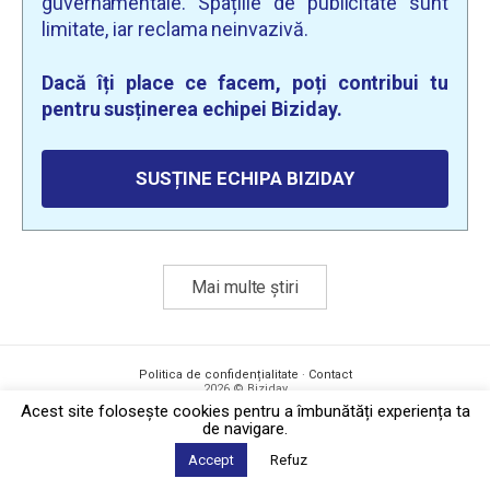
guvernamentale. Spațiile de publicitate sunt
limitate, iar reclama neinvazivă.
Dacă îți place ce facem, poți contribui tu
pentru susținerea echipei Biziday.
SUSȚINE ECHIPA BIZIDAY
Mai multe știri
Politica de confidențialitate
·
Contact
2026 © Biziday
Acest site foloseşte cookies pentru a îmbunătăți experiența ta
de navigare.
Accept
Refuz