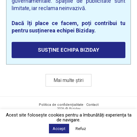
guvernamentale. Spațiile de publicitate sunt
limitate, iar reclama neinvazivă.
Dacă îți place ce facem, poți contribui tu
pentru susținerea echipei Biziday.
SUSȚINE ECHIPA BIZIDAY
Mai multe știri
Politica de confidențialitate
·
Contact
2026 © Biziday
Acest site foloseşte cookies pentru a îmbunătăți experiența ta
de navigare.
Accept
Refuz