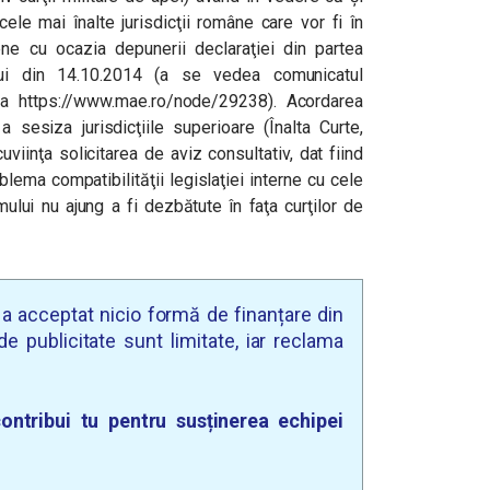
cele mai înalte jurisdicţii române care vor fi în
e cu ocazia depunerii declaraţiei din partea
lui din 14.10.2014 (a se vedea comunicatul
esa https://www.mae.ro/node/29238). Acordarea
 a sesiza jurisdicţiile superioare (Înalta Curte,
uviinţa solicitarea de aviz consultativ, dat fiind
blema compatibilităţii legislaţiei interne cu cele
ului nu ajung a fi dezbătute în faţa curţilor de
u a acceptat nicio formă de finanțare din
e publicitate sunt limitate, iar reclama
ontribui tu pentru susținerea echipei