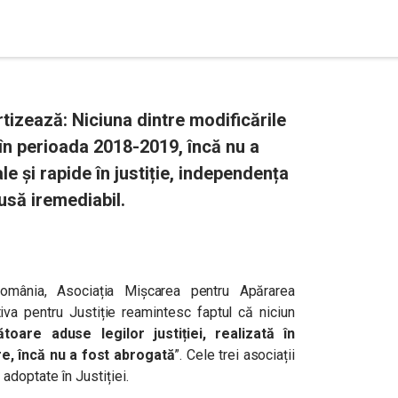
rtizează: Niciuna dintre modificările
ă în perioada 2018-2019, încă nu a
e și rapide în justiție, independența
usă iremediabil.
România, Asociația Mișcarea pentru Apărarea
ativa pentru Justiție reamintesc faptul că niciun
oare aduse legilor justiției, realizată în
re, încă nu a fost abrogată
”. Cele trei asociații
adoptate în Justiției.