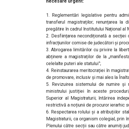
necesare urgent:
1. Reglementări legislative pentru admi
transferul magistraților; renunțarea la
pregătire în cadrul Institutului Național al 
2. Desființarea necondiționată a secției
infracțiunilor comise de judecători și procu
3. Abrogarea limitărilor cu privire la libe
abținere a magistraților de la „manifes
celelalte puteri ale statului”;
4. Reinstaurarea meritocrației în magist
de promovare, inclusiv și mai ales la Înalt
5. Revizuirea sistemului de numire și re
ministrului justiției în aceste proceduri
Superior al Magistraturii; întărirea inde
restrictivă a noțiunii de procuror ierarhic s
6. Respectarea rolului și a atribuțiilor st
Magistraturii, ca organism colegial, prin înl
Plenului către secții sau către anumiți jud