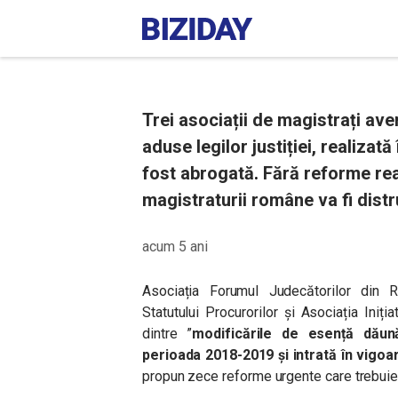
Trei asociații de magistrați ave
aduse legilor justiției, realizat
fost abrogată
.
Fără reforme real
magistraturii române va fi distr
acum 5 ani
Asociația Forumul Judecătorilor din 
Statutului Procurorilor și Asociația Iniți
dintre ”
modificările de esență dăunăt
perioada 2018-2019 și intrată în vigoa
propun zece reforme urgente care trebuie 