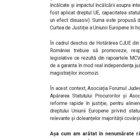
încălcate și impactul încălcării asupra int
fost aplicat dreptul UE, capacitatea stat
un efect disuasiv). Suma este propusă d
Curtea de Justiție a Uniunii Europene în h
În cadrul deschis de Hotărârea CJUE din
României trebuie să promoveze, resp
legislative ce rezultă din rapoartele MCV.
de a garanta în mod real independența jus
magistraților incomozi.
În acest context, Asociația Forumul Jude
Apărarea Statutului Procurorilor și Asoci
reforme rapide în justiție, pentru alinie
dreptului Uniunii Europene privind statul
relevante și doleanțelor majorității covârș
Așa cum am arătat în nenumărate râ