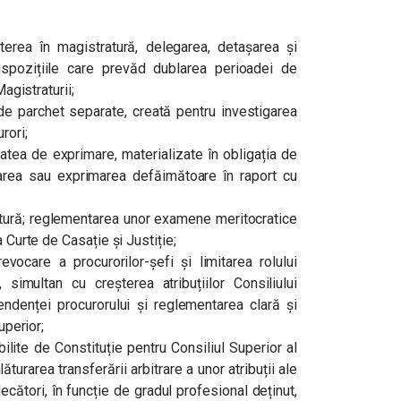
terea în magistratură, delegarea, detașarea și
 dispozițiile care prevăd dublarea perioadei de
Magistraturii;
 de parchet separate, creată pentru investigarea
rori;
rtatea de exprimare, materializate în obligația de
tarea sau exprimarea defăimătoare în raport cu
ratură; reglementarea unor examene meritocratice
a Curte de Casație și Justiție;
vocare a procurorilor-șefi și limitarea rolului
, simultan cu creșterea atribuțiilor Consiliului
pendenței procurorului și reglementarea clară și
uperior;
abilite de Constituție pentru Consiliul Superior al
ăturarea transferării arbitrare a unor atribuții ale
ecători, în funcție de gradul profesional deținut,