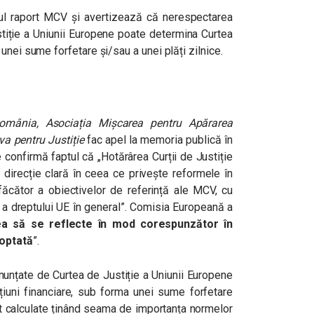
mul raport MCV și avertizează că nerespectarea
stiție a Uniunii Europene poate determina Curtea
unei sume forfetare și/sau a unei plăți zilnice.
omânia,
Asociația Mișcarea pentru Apărarea
iva pentru Justiție
fac apel la memoria publică în
 confirmă faptul că „Hotărârea Curții de Justiție
 direcție clară în ceea ce privește reformele în
sfăcător a obiectivelor de referință ale MCV, cu
i a dreptului UE în general”. Comisia Europeană a
ea să se reflecte în mod corespunzător în
doptată
”.
onunțate de Curtea de Justiție a Uniunii Europene
uni financiare, sub forma unei sume forfetare
unt calculate ținând seama de importanța normelor