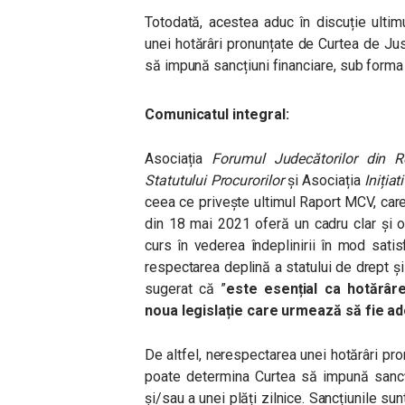
Totodată, acestea aduc în discuție ulti
unei hotărâri pronunțate de Curtea de Ju
să impună sancțiuni financiare, sub forma 
Comunicatul integral:
Asociația
Forumul Judecătorilor din R
Statutului Procurorilor
și Asociația
Inițiat
ceea ce privește ultimul Raport MCV, care
din 18 mai 2021 oferă un cadru clar și o
curs în vederea îndeplinirii în mod sati
respectarea deplină a statului de drept ș
sugerat că ”
este esențial ca hotărâr
noua legislație care urmează să fie a
De altfel, nerespectarea unei hotărâri pr
poate determina Curtea să impună sancți
și/sau a unei plăți zilnice. Sancțiunile s