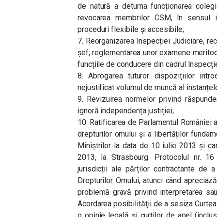
de natură a deturna funcționarea colegia
revocarea membrilor CSM, în sensul ins
proceduri flexibile și accesibile;
7. Reorganizarea Inspecției Judiciare, reco
șef; reglementarea unor examene meritocra
funcțiile de conducere din cadrul Inspecție
8. Abrogarea tuturor dispozițiilor int
nejustificat volumul de muncă al instanțelo
9. Revizuirea normelor privind răspunde
ignoră independența justiției;
10. Ratificarea de Parlamentul României a
drepturilor omului și a libertăților funda
Miniștrilor la data de 10 iulie 2013 și 
2013, la Strasbourg. Protocolul nr. 16
jurisdicții ale părților contractante de 
Drepturilor Omului, atunci când apreciază
problemă gravă privind interpretarea sau
Acordarea posibilităţii de a sesiza Curtea
o opinie legală şi curţilor de apel (inclu