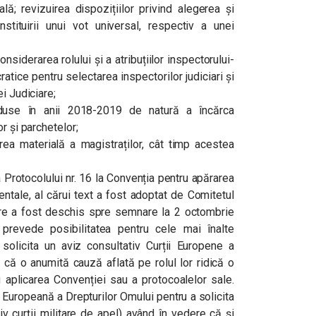
lă; revizuirea dispozițiilor privind alegerea și
tituirii unui vot universal, respectiv a unei
nsiderarea rolului și a atribuțiilor inspectorului-
tice pentru selectarea inspectorilor judiciari și
i Judiciare;
roduse în anii 2018-2019 de natură a încărca
r și parchetelor;
rea materială a magistraților, cât timp acestea
 Protocolului nr. 16 la Convenția pentru apărarea
mentale, al cărui text a fost adoptat de Comitetul
care a fost deschis spre semnare la 2 octombrie
 prevede posibilitatea pentru cele mai înalte
a solicita un aviz consultativ Curții Europene a
 că o anumită cauză aflată pe rolul lor ridică o
 aplicarea Convenției sau a protocoalelor sale.
 Europeană a Drepturilor Omului pentru a solicita
siv curţii militare de apel) având în vedere că şi