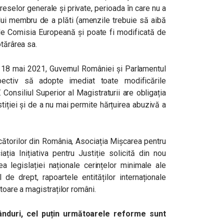
ereselor generale și private, perioada în care nu a
ului membru de a plăti (amenzile trebuie să aibă
e Comisia Europeană și poate fi modificată de
otărârea sa.
 18 mai 2021, Guvernul României și Parlamentul
ectiv să adopte imediat toate modificările
 Consiliul Superior al Magistraturii are obligația
tiției și de a nu mai permite hărțuirea abuzivă a
cătorilor din România, Asociația Mișcarea pentru
ația Inițiativa pentru Justiție solicită din nou
rea legislației naționale cerințelor minimale ale
 de drept, rapoartele entităților internaționale
itoare a magistraților români.
nduri, cel puțin următoarele reforme sunt