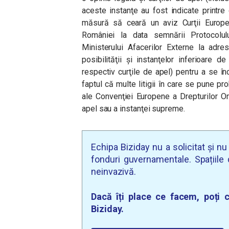
aceste instanţe au fost indicate printre 
măsură să ceară un aviz Curţii Europen
României la data semnării Protocolu
Ministerului Afacerilor Externe la adr
posibilităţii şi instanţelor inferioare de
respectiv curţile de apel) pentru a se înc
faptul că multe litigii în care se pune pro
ale Convenţiei Europene a Drepturilor Om
apel sau a instanţei supreme.
Echipa Biziday nu a solicitat și n
fonduri guvernamentale. Spațiile d
neinvazivă.
Dacă îți place ce facem, poți c
Biziday.