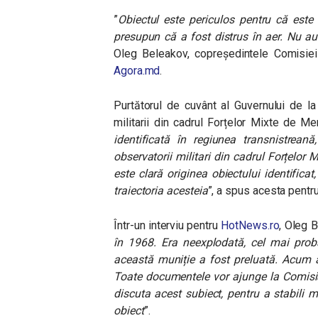
”
Obiectul este periculos pentru că este 
presupun că a fost distrus în aer. Nu au
Oleg Beleakov, copreședintele Comisiei 
Agora.md
.
Purtătorul de cuvânt al Guvernului de l
militarii din cadrul Forțelor Mixte de Me
identificată în regiunea transnistrean
observatorii militari din cadrul Forțelor
este clară originea obiectului identifica
traiectoria acesteia
”, a spus acesta pentr
Într-un interviu pentru
HotNews.ro
, Oleg 
în 1968. Era neexplodată, cel mai probab
această muniție a fost preluată. Acum ar
Toate documentele vor ajunge la Comisia
discuta acest subiect, pentru a stabili m
obiect
”.