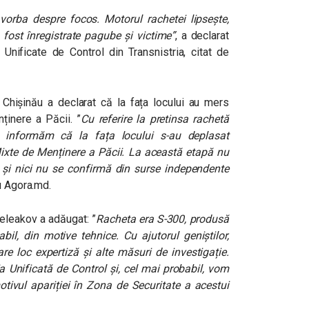
vorba despre focos. Motorul rachetei lipsește,
 fost înregistrate pagube și victime”
, a declarat
Unificate de Control din Transnistria, citat de
a Chișinău a declarat
că la fața locului au mers
nținere a Păcii. ”
Cu referire la pretinsa rachetă
ă, informăm că la fața locului s-au deplasat
 Mixte de Menținere a Păcii. La această etapă nu
t, și nici nu se confirmă din surse independente
u Agora.md.
Beleakov a adăugat: ”
Racheta era S-300, produsă
il, din motive tehnice. Cu ajutorul geniștilor,
e loc expertiză și alte măsuri de investigație.
 Unificată de Control și, cel mai probabil, vom
otivul apariției în Zona de Securitate a acestui