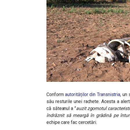
Conform
autorităților din Transnistria
, un 
său resturile unei rachete. Acesta a alert
că săteanul a ”
auzit zgomotul caracteristi
îndrăznit să meargă în grădină pe întun
echipe care fac cercetări.