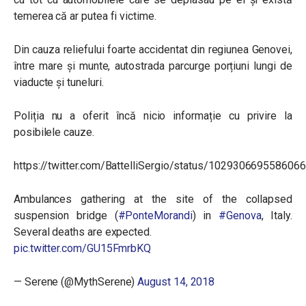
temerea că ar putea fi victime.
Din cauza reliefului foarte accidentat din regiunea Genovei,
între mare și munte, autostrada parcurge porțiuni lungi de
viaducte și tuneluri.
Poliția nu a oferit încă nicio informație cu privire la
posibilele cauze.
https://twitter.com/BattelliSergio/status/102930669558606
Ambulances gathering at the site of the collapsed
suspension bridge (
#PonteMorandi
) in
#Genova
, Italy.
Several deaths are expected.
pic.twitter.com/GU15FmrbKQ
— Serene (@MythSerene)
August 14, 2018