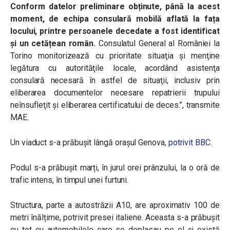
Conform datelor preliminare obținute, până la acest
moment, de echipa consulară mobilă aflată la fața
locului, printre persoanele decedate a fost identificat
și un cetățean român.
Consulatul General al României la
Torino monitorizează cu prioritate situaţia şi menţine
legătura cu autorităţile locale, acordând asistenţa
consulară necesară în astfel de situaţii, inclusiv prin
eliberarea documentelor necesare repatrierii trupului
neînsufleţit şi eliberarea certificatului de deces.”, transmite
MAE.
Un viaduct s-a prăbușit lângă orașul Genova
, potrivit BBC.
Podul s-a prăbușit marți, în jurul orei prânzului, la o oră de
trafic intens, în timpul unei furtuni.
Structura, parte a autostrăzii A10, are aproximativ 100 de
metri înălțime, potrivit presei italiene. Aceasta
s-a prăbușit
cu tot cu automobilele care se deplasau pe el și există