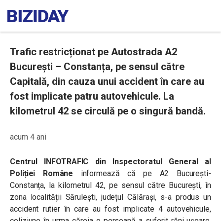
Trafic restricționat pe Autostrada A2
București – Constanța, pe sensul către
Capitală, din cauza unui accident în care au
fost implicate patru autovehicule. La
kilometrul 42 se circulă pe o singură bandă.
acum 4 ani
Centrul INFOTRAFIC din Inspectoratul General al
Poliției Române
informează că pe A2 București-
Constanța, la kilometrul 42, pe sensul către București, în
zona localității Sărulești, județul Călărași, s-a produs un
accident rutier în care au fost implicate 4 autovehicule,
coliziune în urma căreia o persoană a suferit răni ușoare.