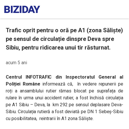
Trafic oprit pentru o oră pe A1 (zona Săliște)
pe sensul de circulație dinspre Deva spre
Sibiu, pentru ridicarea unui tir răsturnat.
acum 5 ani
Centrul INFOTRAFIC din Inspectoratul General al
Poliției Române
informează că, în vedere repunerii pe
roți a ansamblului rutier rămas blocat pe suprafața de
rulare în urma unui accident rutier, a fost închisă circulația
pe A1 Sibiu – Deva, la km 292 pe sensul deplasare Deva-
Sibiu. Circulația rutieră a fost deviată pe DN 1 Sebeș-Sibiu
cu posibilitatea, reintrarii în A1 zona Săliște.