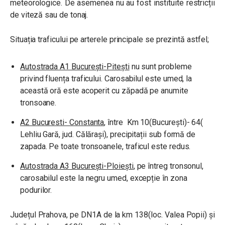
meteorologice. De asemenea nu au fost instituite restricții
de viteză sau de tonaj.
Situația traficului pe arterele principale se prezintă astfel;
Autostrada A1 București-Pitești
nu sunt probleme
privind fluența traficului. Carosabilul este umed, la
această oră este acoperit cu zăpadă pe anumite
tronsoane.
A2 Bucuresti- Constanta
, între Km 10(București)- 64(
Lehliu Gară, jud. Călărași), precipitații sub formă de
zapada. Pe toate tronsoanele, traficul este redus.
Autostrada A3 București-Ploiești
, pe întreg tronsonul,
carosabilul este la negru umed, excepție în zona
podurilor.
Județul Prahova, pe DN1A de la km 138(loc. Valea Popii) și