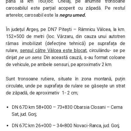
până la km 160(loc. Cheia), pe anumite tronsoane
carosabilul este parțial acoperit cu zăpadă. Pe restul
arterelor, carosabil este la
negru umed.
În județul Argeș, pe DN7 Pitești – Râmnicu Vâlcea, la km.
152+500 de metri (loc. Vărzaru, din cauza unui autotren
rămas imobilizat (defecține tehnică) pe suprafața de
rulare,
sensul către Vâlcea este blocat
, circulându- se pe
dirijat
pe un sens
. Din această cauză, s-au format coloane
de vehicule, pe ambele sensuri, pe aproximativ 2 km.
Sunt tronsoane rutiere, situate în zona montană, puțin
circulate, unde pe suprafața de rulare se găsește un strat
de zăpadă, de aproximativ 1- 2 cm;
DN 67D km 58+000 – 73+830 Obarsia Closani – Cerna
Sat, jud. Gorj;
DN 67C km 26+000 – 34+800 Novaci-Ranca, jud. Gorj;