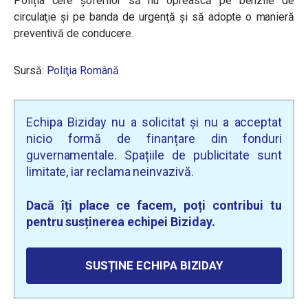
Poliția cere șoferilor să nu oprească pe benzile de
circulaţie şi pe banda de urgenţă
și
s
ă
adopte o manieră
preventivă de conducere.
Sursă:
Poliţia Rom
â
nă
Echipa Biziday nu a solicitat și nu a acceptat
nicio formă de finanțare din fonduri
guvernamentale. Spațiile de publicitate sunt
limitate, iar reclama neinvazivă.
Dacă îți place ce facem, poți contribui tu
pentru susținerea echipei Biziday.
SUSȚINE ECHIPA BIZIDAY