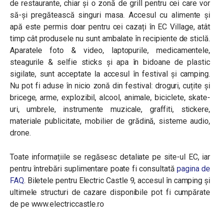
de restaurante, chiar și o zonă de grill pentru cei care vor
să-și pregătească singuri masa. Accesul cu alimente și
apă este permis doar pentru cei cazați în EC Village, atât
timp cât produsele nu sunt ambalate în recipiente de sticlă.
Aparatele foto & video, laptopurile, medicamentele,
steagurile & selfie sticks și apa în bidoane de plastic
sigilate, sunt acceptate la accesul în festival și camping.
Nu pot fi aduse în nicio zonă din festival: droguri, cuțite și
bricege, arme, explozibil, alcool, animale, biciclete, skate-
uri, umbrele, instrumente muzicale, graffiti, stickere,
materiale publicitate, mobilier de grădină, sisteme audio,
drone.
Toate informațiile se regăsesc detaliate pe site-ul EC, iar
pentru întrebări suplimentare poate fi consultată
pagina de
FAQ
. Biletele pentru Electric Castle 9, accesul în camping și
ultimele structuri de cazare disponibile pot fi cumpărate
de pe www.electriccastle.ro