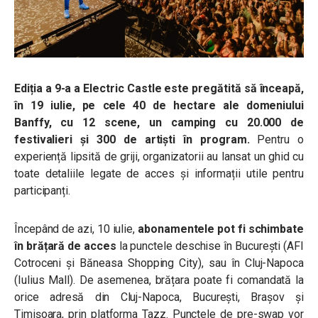
Ediția a 9-a a Electric Castle este pregătită să înceapă,
în 19 iulie, pe cele 40 de hectare ale domeniului
Banffy, cu 12 scene, un camping cu 20.000 de
festivalieri și 300 de artiști în program.
Pentru o
experiență lipsită de griji, organizatorii au lansat un ghid cu
toate detaliile legate de acces și informații utile pentru
participanți.
Începând de azi, 10 iulie,
abonamentele pot fi schimbate
în brățară de acces
la punctele deschise în București (AFI
Cotroceni și Băneasa Shopping City), sau în Cluj-Napoca
(Iulius Mall). De asemenea, brățara poate fi comandată la
orice adresă din Cluj-Napoca, București, Brașov și
Timișoara, prin platforma Tazz. Punctele de pre-swap vor