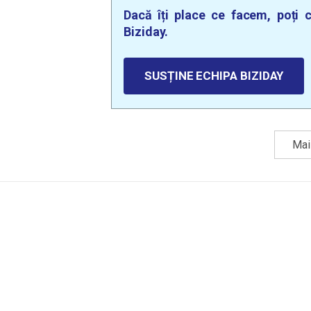
Dacă îți place ce facem, poți c
Biziday.
SUSȚINE ECHIPA BIZIDAY
Mai 