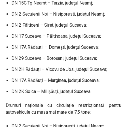
DN 15C Tg Neamț – Tarzia, județul Neamț;
DN 2 Secuienii Noi – Nisiporesti, județul Neamț;
DN 2 Fălticeni – Siret, județul Suceava;
DN 17 Suceava – Păltinoasa, județul Suceava;
DN 17A Rădauti – Dornești, județul Suceava;
DN 29 Suceava – Botoșani, județul Suceava;
DN 2H Rădăuți – Vicovu de Jos, județul Suceava;
DN 17A Rădăuți – Marginea, județul Suceava;
DN 2K Solca – Milișăuți, județul Suceava.
Drumuri naționale cu circulație restricționată pentru
autovehicule cu masa mai mare de 7,5 tone:
DN 2 Secuienii Noi – Nisiporești, județul Neamț;