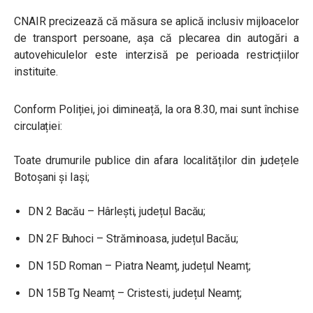
CNAIR precizează că măsura se aplică inclusiv mijloacelor
de transport persoane, așa că plecarea din autogări a
autovehiculelor este interzisă pe perioada restricțiilor
instituite.
Conform Poliției, joi dimineață, la ora 8.30, mai sunt închise
circulației:
Toate drumurile publice din afara localităților din județele
Botoșani și Iași;
DN 2 Bacău – Hârlești, județul Bacău;
DN 2F Buhoci – Străminoasa, județul Bacău;
DN 15D Roman – Piatra Neamț, județul Neamț;
DN 15B Tg Neamț – Cristesti, județul Neamț;