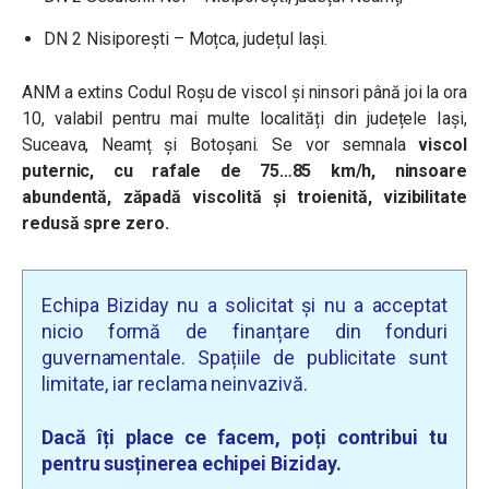
DN 2 Nisiporești – Moțca, județul Iași.
ANM a extins Codul Roșu de viscol și ninsori până joi la ora
10, valabil pentru mai multe localități din județele Iași,
Suceava, Neamț și Botoșani. S
e vor semnala
viscol
puternic, cu rafale de 75…85 km/h, ninsoare
abundentă, zăpadă viscolită şi troienită, vizibilitate
redusă spre zero.
Echipa Biziday nu a solicitat și nu a acceptat
nicio formă de finanțare din fonduri
guvernamentale. Spațiile de publicitate sunt
limitate, iar reclama neinvazivă.
Dacă îți place ce facem, poți contribui tu
pentru susținerea echipei Biziday.