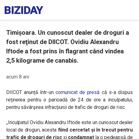
Timișoara. Un cunoscut dealer de droguri a
fost reţinut de DIICOT. Ovidiu Alexandru
Iftode a fost prins în flagrant când vindea
2,5 kilograme de canabis.
acum 8 ani
DIICOT anunță într-un
comunicat de presă
că s-a
dispus
reţinerea pentru o perioadă de 24 de ore a inculpatului,
pentru săvârşirea infracţiunii de trafic de droguri de risc.
,,Inculpatul Ovidiu Alexandru Iftode este un cunoscut dealer
local de droguri, acesta
fiind cercetat și în trecut pentru
trafic de droguri de risc
și
condamnat
la o pedeapsă de