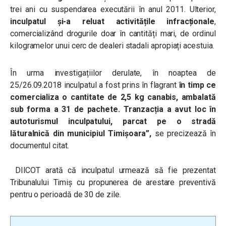
trei ani cu suspendarea executării în anul 2011. Ulterior,
inculpatul și-a reluat activitățile infracționale
,
comercializând drogurile doar în cantități mari, de ordinul
kilogramelor unui cerc de dealeri stadali apropiați acestuia.
În urma investigațiilor derulate, în noaptea de
25/26.09.2018 inculpatul a fost prins în flagrant
în timp ce
comercializa o cantitate de 2,5 kg canabis, ambalată
sub forma a 31 de pachete. Tranzacția a avut loc în
autoturismul inculpatului, parcat pe o stradă
lăturalnică din municipiul Timișoara”,
se precizează în
documentul citat.
DIICOT arată că inculpatul urmează să fie prezentat
Tribunalului Timiș cu propunerea de arestare preventivă
pentru o perioadă de 30 de zile.