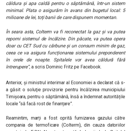
căldura și apa caldă pentru o săptămână, într-un sistem
minimal. Plata o asigurăm în avans din bugetul local: 5
milioane de lei, toți banii de care dispunem momentan.
În seara asta, Colterm va fi reconectat la gaz și va putea
reporni sistemul de încălzire. Din păcate, va putea opera
doar cu CET Sud cu cărbune și un consum minim de gaz,
ceea ce va asigura funcționarea sistemului preponderent
în orele de noapte. Spitalele vor avea căldură fără
întrerupere”,
a scris Dominic Fritz pe Facebook.
Anterior, și ministrul interimar al Economiei a declarat că s-
a găsit o soluţie provizorie pentru încălzirea municipiului
Timișoara, pentru o săptămână, însă a îndemnat autoritățile
locale “să facă rost de finanțare”.
Reamintim,
marți a fost oprită furnizarea gazului către
compania de termoficare (Colterm), din cauza datoriilor