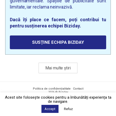
guvernamentale. Spațiile de publicitate sunt
limitate, iar reclama neinvazivă.
Dacă îți place ce facem, poți contribui tu
pentru susținerea echipei Biziday.
SUSȚINE ECHIPA BIZIDAY
Mai multe știri
Politica de confidențialitate
·
Contact
2026 © Biziday
Acest site foloseşte cookies pentru a îmbunătăți experiența ta
de navigare.
Accept
Refuz