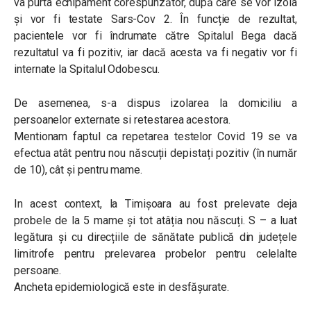
va purta echipament corespunzător, după care se vor izola
și vor fi testate Sars-Cov 2. În funcție de rezultat,
pacientele vor fi îndrumate către Spitalul Bega dacă
rezultatul va fi pozitiv, iar dacă acesta va fi negativ vor fi
internate la Spitalul Odobescu.
De asemenea, s-a dispus izolarea la domiciliu a
persoanelor externate si retestarea acestora.
Mentionam faptul ca repetarea testelor Covid 19 se va
efectua atât pentru nou născuții depistați pozitiv (în număr
de 10), cât și pentru mame.
In acest context, la Timișoara au fost prelevate deja
probele de la 5 mame și tot atâția nou născuți. S – a luat
legătura și cu direcțiile de sănătate publică din județele
limitrofe pentru prelevarea probelor pentru celelalte
persoane.
Ancheta epidemiologică este in desfășurate.