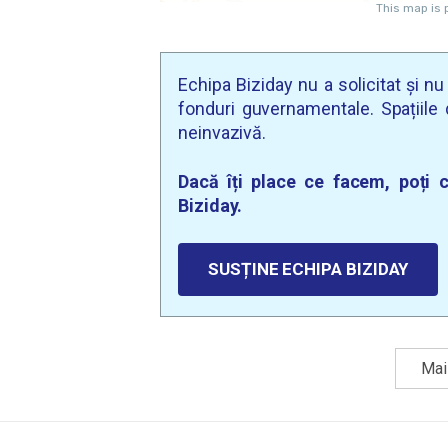
Echipa Biziday nu a solicitat și n
fonduri guvernamentale. Spațiile d
neinvazivă.
Dacă îți place ce facem, poți c
Biziday.
SUSȚINE ECHIPA BIZIDAY
Mai 