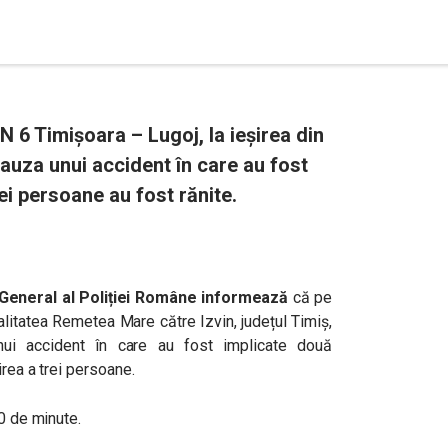
DN 6 Timișoara – Lugoj, la ieșirea din
auza unui accident în care au fost
ei persoane au fost rănite.
General al Poliției Române
informează
că pe
alitatea Remetea Mare către Izvin, județul Timiș,
unui accident în care au fost implicate două
irea a trei persoane.
20 de minute.