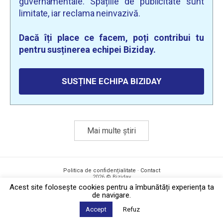
guvernamentale. Spațiile de publicitate sunt
limitate, iar reclama neinvazivă.
Dacă îți place ce facem, poți contribui tu
pentru susținerea echipei Biziday.
SUSȚINE ECHIPA BIZIDAY
Mai multe știri
Politica de confidențialitate
·
Contact
2026 © Biziday
Acest site foloseşte cookies pentru a îmbunătăți experiența ta
de navigare.
Accept
Refuz