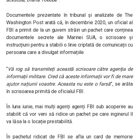
Documentele prezentate în tribunal și analizate de The
Washington Post arată că, în decembrie 2020, un oficial al
FBI a primit de la un guvern străin un pachet care conținea
documentele secrete ale Marinei SUA, o scrisoare și
instrucțiuni pentru a stabili o linie criptată de comunicații cu
persoana care a divulgat informațiile.
“
V
ă
rog să transmiteți această scrisoare către agenția de
informații militare. Cred că aceste informații vor fi de mare
ajutor națiunii voastre. Aceasta nu este o farsă
”, se arăta
în scrisoarea primită de oficialul FBI.
În luna iunie, mai mulți agenți agenți FBI sub acoperire au
stabilit că vor veni să ridice un pachet pe care inginerul îl
va lăsa la o locație prestabilită.
În pachetul ridicat de FBI se afla un card de memorie