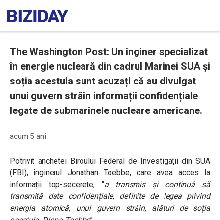
The Washington Post: Un inginer specializat
în energie nucleară din cadrul Marinei SUA și
soția acestuia sunt acuzați că au divulgat
unui guvern străin informații confidențiale
legate de submarinele nucleare americane.
acum 5 ani
Potrivit anchetei Biroului Federal de Investigații din SUA
(FBI), inginerul Jonathan Toebbe, care avea acces la
informații top-secerete,
“
a
transmis și continuă să
transmită date confidențiale, definite de legea privind
energia atomică, unui guvern străin, alături de soția
acestuia, Diana Toebbe
”.