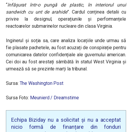
“
înfășurat într-o pungă de plastic, în interiorul unui
sandwich cu unt de arahide
”. Cardul conținea detalii cu
privire la designul, operațiunile și performanțele
reactoarelor submarinelor nucleare din clasa Virginia.
Inginerul și soția sa, care analiza locațiile unde urmau să
fie plasate pachetele, au fost acuzați de conspirație pentru
comunicarea datelor confidențiale ale guvernului american.
Cei doi au fost arestați sâmbătă în statul West Virginia și
urmează să se prezinte marți la tribunal.
Sursa:
The Washington Post
Sursa Foto:
Meunierd / Dreamstime
Echipa Biziday nu a solicitat și nu a acceptat
nicio formă de finanțare din fonduri