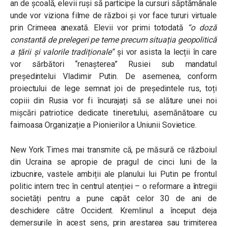
an de școală, elevii ruși să participe la cursuri săptămânale
unde vor viziona filme de război și vor face tururi virtuale
prin Crimeea anexată. Elevii vor primi totodată
“
o doză
constantă de prelegeri pe teme precum situația geopolitică
a țării și valorile tradiționale
”
și vor asista la lecții în care
vor sărbători “renașterea” Rusiei sub mandatul
președintelui Vladimir Putin. De asemenea, conform
proiectului de lege semnat joi de președintele rus, toți
copiii din Rusia vor fi încurajați să se alăture unei noi
mișcări patriotice dedicate tineretului, asemănătoare cu
faimoasa Organizație a Pionierilor a Uniunii Sovietice.
New York Times mai transmite că, pe măsură ce războiul
din Ucraina se apropie de pragul de cinci luni de la
izbucnire, vastele ambiții ale planului lui Putin pe frontul
politic intern trec în centrul atenției – o reformare a întregii
societăți pentru a pune capăt celor 30 de ani de
deschidere către Occident.
Kremlinul a început deja
demersurile în acest sens, prin arestarea sau trimiterea