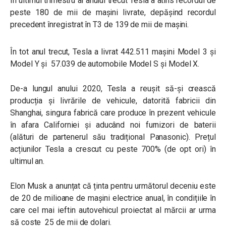
În ultimul trimestru al anului trecut Tesla a atins recordul de
peste 180 de mii de mașini livrate, depășind recordul
precedent înregistrat în T3 de 139 de mii de mașini.
În tot anul trecut, Tesla a livrat 442.511 mașini Model 3 și
Model Y și 57.039 de automobile Model S și Model X.
De-a lungul anului 2020, Tesla a reușit să-și crească
producția și livrările de vehicule, datorită fabricii din
Shanghai, singura fabrică care produce în prezent vehicule
în afara Californiei și aducând noi furnizori de baterii
(alături de partenerul său tradițional Panasonic). Prețul
acțiunilor Tesla a crescut cu peste 700% (de opt ori) în
ultimul an.
Elon Musk a anunțat că ținta pentru următorul deceniu este
de 20 de milioane de mașini electrice anual, în condițiile în
care cel mai ieftin autovehicul proiectat al mărcii ar urma
să coste 25 de mii de dolari.