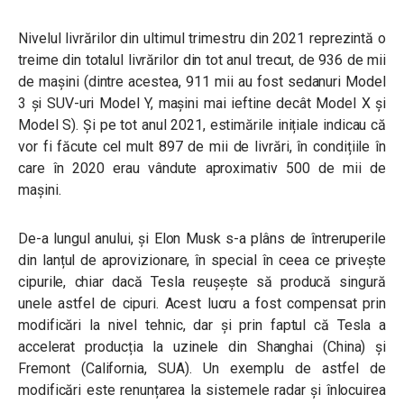
Nivelul livrărilor din ultimul trimestru din 2021 reprezintă o
treime din totalul livrărilor din tot anul trecut, de 936 de mii
de mașini (dintre acestea, 911 mii au fost sedanuri Model
3 și SUV-uri Model Y, mașini mai ieftine decât Model X și
Model S). Și pe tot anul 2021, estimările inițiale indicau că
vor fi făcute cel mult 897 de mii de livrări, în condițiile în
care în 2020 erau vândute aproximativ 500 de mii de
mașini.
De-a lungul anului, și Elon Musk s-a plâns de întreruperile
din lanțul de aprovizionare, în special în ceea ce privește
cipurile, chiar dacă Tesla reușește să producă singură
unele astfel de cipuri. Acest lucru a fost compensat prin
modificări la nivel tehnic, dar și prin faptul că Tesla a
accelerat producția la uzinele din Shanghai (China) și
Fremont (California, SUA). Un exemplu de astfel de
modificări este renunțarea la sistemele radar și înlocuirea