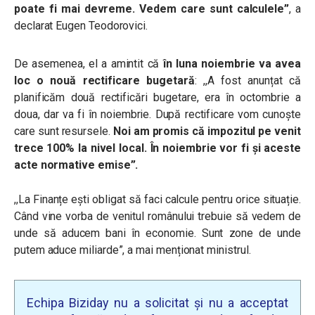
poate fi mai devreme. Vedem care sunt calculele”
, a
declarat Eugen Teodorovici.
De asemenea, el a amintit că
în luna noiembrie va avea
loc o nouă rectificare bugetară
: ,,A fost anunțat că
planificăm două rectificări bugetare, era în octombrie a
doua, dar va fi în noiembrie. După rectificare vom cunoște
care sunt resursele.
Noi am promis că impozitul pe venit
trece 100% la nivel local. În noiembrie vor fi și aceste
acte normative emise”.
,,La Finanțe ești obligat să faci calcule pentru orice situație.
Când vine vorba de venitul românului trebuie să vedem de
unde să aducem bani în economie. Sunt zone de unde
putem aduce miliarde”, a mai menționat ministrul.
Echipa Biziday nu a solicitat și nu a acceptat