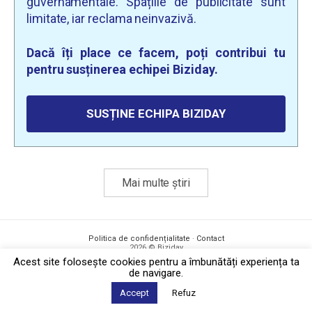
guvernamentale. Spațiile de publicitate sunt
limitate, iar reclama neinvazivă.
Dacă îți place ce facem, poți contribui tu
pentru susținerea echipei Biziday.
SUSȚINE ECHIPA BIZIDAY
Mai multe știri
Politica de confidențialitate
·
Contact
2026 © Biziday
Acest site foloseşte cookies pentru a îmbunătăți experiența ta
de navigare.
Accept
Refuz