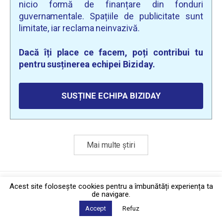
nicio formă de finanțare din fonduri
guvernamentale. Spațiile de publicitate sunt
limitate, iar reclama neinvazivă.
Dacă îți place ce facem, poți contribui tu
pentru susținerea echipei Biziday.
SUSȚINE ECHIPA BIZIDAY
Mai multe știri
Politica de confidențialitate
·
Contact
Acest site foloseşte cookies pentru a îmbunătăți experiența ta
2026 © Biziday
de navigare.
Accept
Refuz