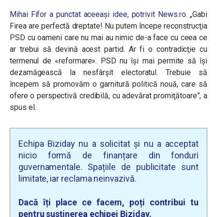
Mihai Fifor a punctat aceeași idee, potrivit News.ro
. „
Gabi
Firea are perfectă dreptate! Nu putem începe reconstrucţia
PSD cu oameni care nu mai au nimic de-a face cu ceea ce
ar trebui să devină acest partid. Ar fi o contradicţie cu
termenul de «reformare». PSD nu îşi mai permite să îşi
dezamăgească la nesfârşit electoratul. Trebuie să
începem să promovăm o garnitură politică nouă, care să
ofere o perspectivă credibilă, cu adevărat promiţătoare”, a
spus el.
Echipa Biziday nu a solicitat și nu a acceptat
nicio formă de finanțare din fonduri
guvernamentale. Spațiile de publicitate sunt
limitate, iar reclama neinvazivă.
Dacă îți place ce facem, poți contribui tu
pentru susținerea echipei Biziday.