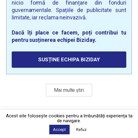
nicio formă de finanțare din fonduri
guvernamentale. Spațiile de publicitate sunt
limitate, iar reclama neinvazivă.
Dacă îți place ce facem, poți contribui tu
pentru susținerea echipei Biziday.
SUSȚINE ECHIPA BIZIDAY
Mai multe știri
Politica de confidențialitate
·
Contact
Acest site foloseşte cookies pentru a îmbunătăți experiența ta
2026 © Biziday
de navigare.
Accept
Refuz