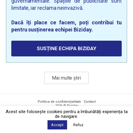
guvernamentale. Spațiile de publicitate sunt
limitate, iar reclama neinvazivă.
Dacă îți place ce facem, poți contribui tu
pentru susținerea echipei Biziday.
SUSȚINE ECHIPA BIZIDAY
Mai multe știri
Politica de confidențialitate
·
Contact
2026 © Biziday
Acest site foloseşte cookies pentru a îmbunătăți experiența ta
de navigare.
Accept
Refuz