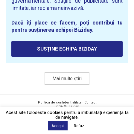
guvernamentale. Spațiile de publicitate sunt
limitate, iar reclama neinvazivă.
Dacă îți place ce facem, poți contribui tu
pentru susținerea echipei Biziday.
SUSȚINE ECHIPA BIZIDAY
Mai multe știri
Politica de confidențialitate
·
Contact
2026 © Biziday
Acest site foloseşte cookies pentru a îmbunătăți experiența ta
de navigare.
Accept
Refuz