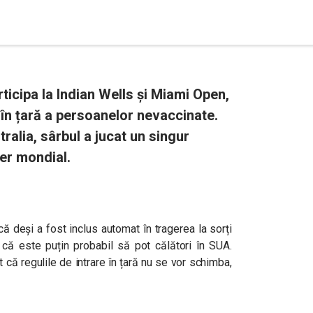
ticipa la Indian Wells și Miami Open,
 în țară a persoanelor nevaccinate.
ralia, sârbul a jucat un singur
der mondial.
ă deși a fost inclus automat în tragerea la sorți
u că este puțin probabil să pot călători în SUA.
t că regulile de intrare în țară nu se vor schimba,