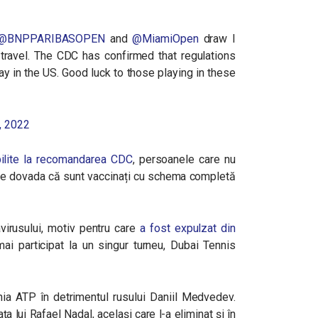
@BNPPARIBASOPEN
and
@MiamiOpen
draw I
 travel. The CDC has confirmed that regulations
ay in the US. Good luck to those playing in these
, 2022
bilite la recomandarea CDC
, persoanele care nu
nte dovada că sunt vaccinați cu schema completă
virusului, motiv pentru care
a fost expulzat din
ai participat la un singur turneu, Dubai Tennis
arhia ATP în detrimentul rusului Daniil Medvedev.
ța lui Rafael Nadal, același care l-a eliminat și în