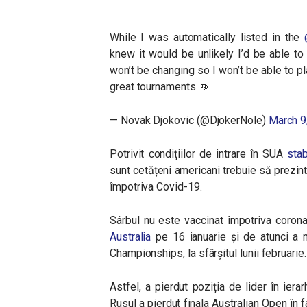
While I was automatically listed in the
knew it would be unlikely I’d be able to
won’t be changing so I won’t be able to pl
great tournaments 👊
— Novak Djokovic (@DjokerNole)
March 9
Potrivit condițiilor de intrare în SUA
sta
sunt cetățeni americani trebuie să prezi
împotriva Covid-19.
Sârbul nu este vaccinat împotriva corona
Australia
pe 16 ianuarie și de atunci a m
Championships, la sfârșitul lunii februarie.
Astfel, a pierdut poziția de lider în ier
Rusul a pierdut finala Australian Open în fa