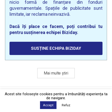
nicio formă de finanțare din fonduri
guvernamentale. Spațiile de publicitate sunt
limitate, iar reclama neinvazivă.
Dacă îți place ce facem, poți contribui tu
pentru susținerea echipei Biziday.
SUSȚINE ECHIPA BIZIDAY
Mai multe știri
Politica de confidențialitate
·
Contact
Acest site foloseşte cookies pentru a îmbunătăți experiența ta
2026 © Biziday
de navigare.
Accept
Refuz