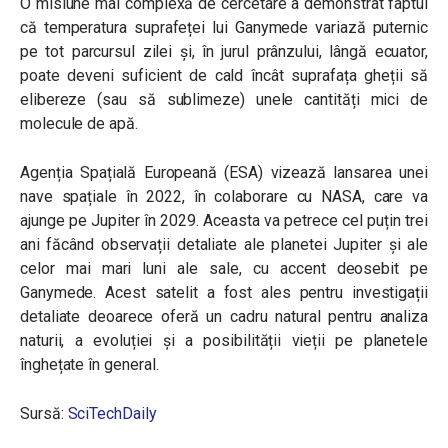
O misiune mai complexă de cercetare a demonstrat faptul
că temperatura suprafeței lui Ganymede variază puternic
pe tot parcursul zilei și, în jurul prânzului, lângă ecuator,
poate deveni suficient de cald încât suprafața gheții să
elibereze (sau să sublimeze) unele cantități mici de
molecule de apă.
Agenția Spațială Europeană (ESA) vizează lansarea unei
nave spațiale în 2022, în colaborare cu NASA, care va
ajunge pe Jupiter în 2029. Aceasta va petrece cel puțin trei
ani făcând observații detaliate ale planetei Jupiter și ale
celor mai mari luni ale sale, cu accent deosebit pe
Ganymede. Acest satelit a fost ales pentru investigații
detaliate deoarece oferă un cadru natural pentru analiza
naturii, a evoluției și a posibilității vieții pe planetele
înghețate în general.
Sursă:
SciTechDaily