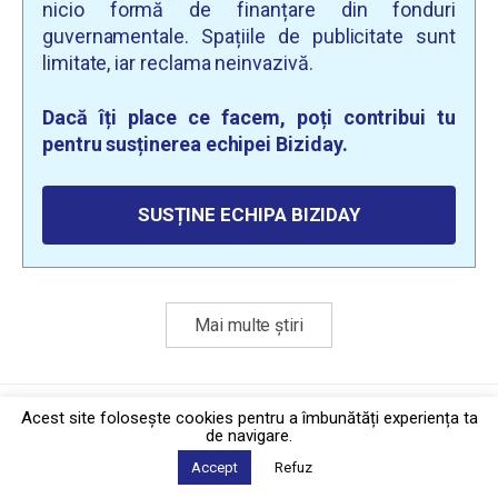
nicio formă de finanțare din fonduri
guvernamentale. Spațiile de publicitate sunt
limitate, iar reclama neinvazivă.
Dacă îți place ce facem, poți contribui tu
pentru susținerea echipei Biziday.
SUSȚINE ECHIPA BIZIDAY
Mai multe știri
Politica de confidențialitate
·
Contact
Acest site foloseşte cookies pentru a îmbunătăți experiența ta
2026 © Biziday
de navigare.
Accept
Refuz