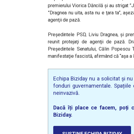
premierului Viorica Dăncilă şi au strigat ”Ju
”Dragnea nu uita, asta nu e ţara ta”, aşe
agenţii de pază.
Preşedintele PSD, Liviu Dragnea, şi prem
reunit protejaţi de agenţii de pază. Dr
Preşedintele Senatului, Călin Popescu T
manifestaţie fascistă, afirmând că “aşa a î
Echipa Biziday nu a solicitat și n
fonduri guvernamentale. Spațiile d
neinvazivă.
Dacă îți place ce facem, poți c
Biziday.
SUSȚINE ECHIPA BIZIDAY