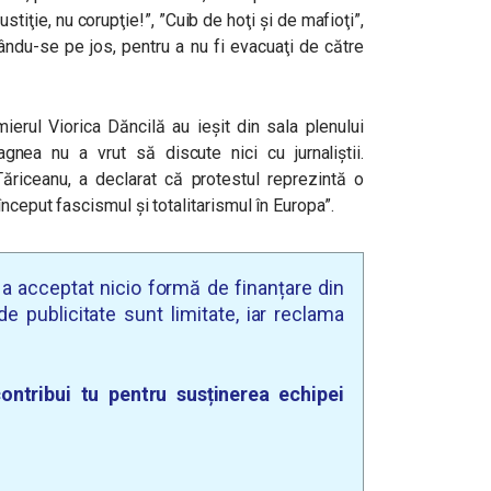
stiţie, nu corupţie!”, ”Cuib de hoţi şi de mafioţi”,
zându-se pe jos, pentru a nu fi evacuaţi de către
ierul Viorica Dăncilă au ieşit din sala plenului
agnea nu a vrut să discute nici cu jurnaliştii.
ăriceanu, a declarat că protestul reprezintă o
nceput fascismul şi totalitarismul în Europa”.
u a acceptat nicio formă de finanțare din
e publicitate sunt limitate, iar reclama
ontribui tu pentru susținerea echipei