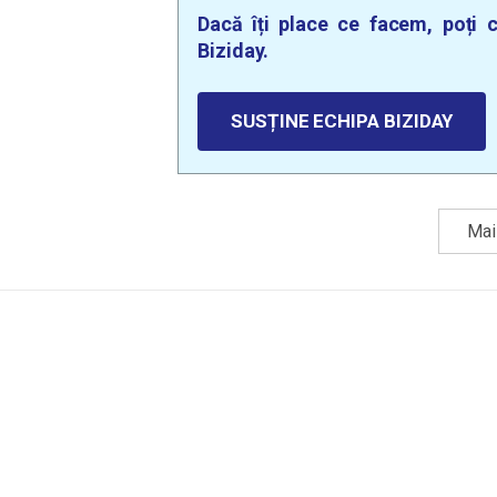
Dacă îți place ce facem, poți c
Biziday.
SUSȚINE ECHIPA BIZIDAY
Mai 