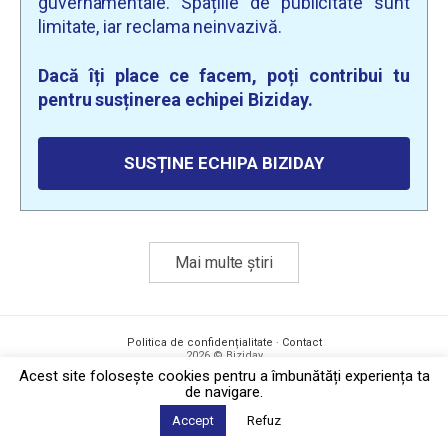
guvernamentale. Spațiile de publicitate sunt
limitate, iar reclama neinvazivă.
Dacă îți place ce facem, poți contribui tu
pentru susținerea echipei Biziday.
SUSȚINE ECHIPA BIZIDAY
Mai multe știri
Politica de confidențialitate
·
Contact
2026 © Biziday
Acest site foloseşte cookies pentru a îmbunătăți experiența ta
de navigare.
Accept
Refuz