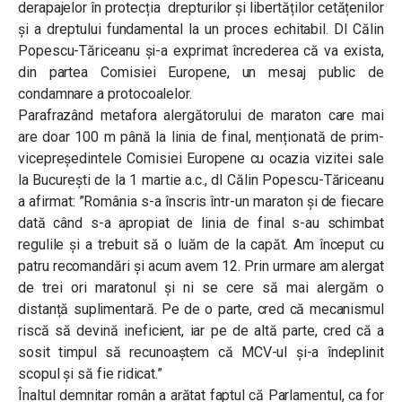
derapajelor în protecția drepturilor și libertăților cetățenilor
și a dreptului fundamental la un proces echitabil. Dl Călin
Popescu-Tăriceanu și-a exprimat încrederea că va exista,
din partea Comisiei Europene, un mesaj public de
condamnare a protocoalelor.
Parafrazând metafora alergătorului de maraton care mai
are doar 100 m până la linia de final, menționată de prim-
vicepreședintele Comisiei Europene cu ocazia vizitei sale
la București de la 1 martie a.c., dl Călin Popescu-Tăriceanu
a afirmat: ”România s-a înscris într-un maraton și de fiecare
dată când s-a apropiat de linia de final s-au schimbat
regulile și a trebuit să o luăm de la capăt. Am început cu
patru recomandări și acum avem 12. Prin urmare am alergat
de trei ori maratonul și ni se cere să mai alergăm o
distanță suplimentară. Pe de o parte, cred că mecanismul
riscă să devină ineficient, iar pe de altă parte, cred că a
sosit timpul să recunoaștem că MCV-ul și-a îndeplinit
scopul și să fie ridicat.”
Înaltul demnitar român a arătat faptul că Parlamentul, ca for