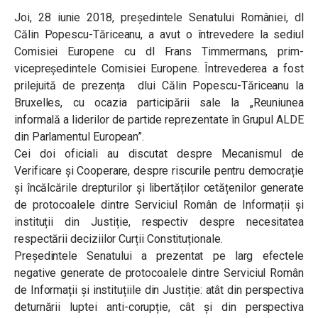
Joi, 28 iunie 2018, preşedintele Senatului României, dl
Călin Popescu-Tăriceanu, a avut o întrevedere la sediul
Comisiei Europene cu dl Frans Timmermans, prim-
vicepreședintele Comisiei Europene. Întrevederea a fost
prilejuită de prezența dlui Călin Popescu-Tăriceanu la
Bruxelles, cu ocazia participării sale la „Reuniunea
informală a liderilor de partide reprezentate în Grupul ALDE
din Parlamentul European”.
Cei doi oficiali au discutat despre Mecanismul de
Verificare și Cooperare, despre riscurile pentru democrație
și încălcările drepturilor și libertăților cetățenilor generate
de protocoalele dintre Serviciul Român de Informații și
instituții din Justiție, respectiv despre necesitatea
respectării deciziilor Curții Constituționale.
Președintele Senatului a prezentat pe larg efectele
negative generate de protocoalele dintre Serviciul Român
de Informații și instituțiile din Justiție: atât din perspectiva
deturnării luptei anti-corupție, cât și din perspectiva