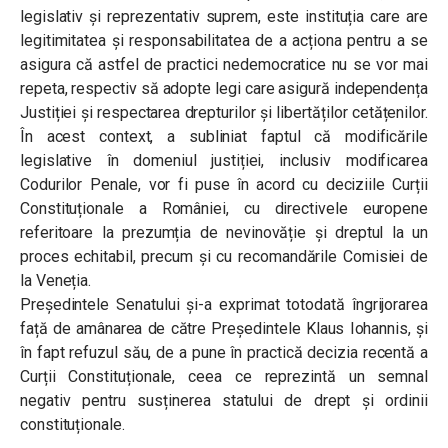
legislativ și reprezentativ suprem, este instituția care are
legitimitatea și responsabilitatea de a acționa pentru a se
asigura că astfel de practici nedemocratice nu se vor mai
repeta, respectiv să adopte legi care asigură independența
Justiției și respectarea drepturilor și libertăților cetățenilor.
În acest context, a subliniat faptul că modificările
legislative în domeniul justiției, inclusiv modificarea
Codurilor Penale, vor fi puse în acord cu deciziile Curții
Constituționale a României, cu directivele europene
referitoare la prezumția de nevinovăție și dreptul la un
proces echitabil, precum și cu recomandările Comisiei de
la Veneția.
Președintele Senatului și-a exprimat totodată îngrijorarea
față de amânarea de către Președintele Klaus Iohannis, și
în fapt refuzul său, de a pune în practică decizia recentă a
Curții Constituționale, ceea ce reprezintă un semnal
negativ pentru susținerea statului de drept și ordinii
constituționale.