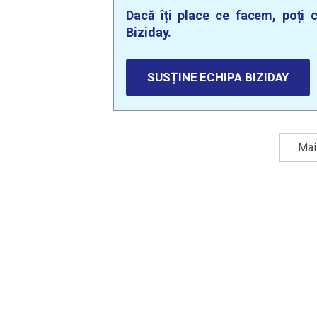
Dacă îți place ce facem, poți c
Biziday.
SUSȚINE ECHIPA BIZIDAY
Mai 