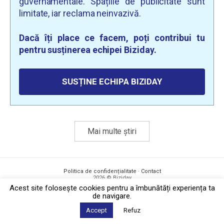
guvernamentale. Spațiile de publicitate sunt
limitate, iar reclama neinvazivă.
Dacă îți place ce facem, poți contribui tu
pentru susținerea echipei Biziday.
SUSȚINE ECHIPA BIZIDAY
Mai multe știri
Politica de confidențialitate
·
Contact
2026 © Biziday
Acest site foloseşte cookies pentru a îmbunătăți experiența ta
de navigare.
Accept
Refuz