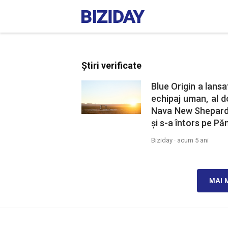
Știri verificate
Blue Origin a lans
echipaj uman, al do
Nava New Shepard 
și s-a întors pe Pă
Biziday ·
acum 5 ani
MAI 