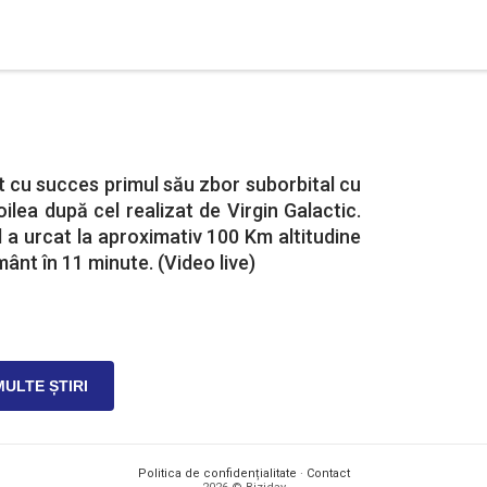
at cu succes primul său zbor suborbital cu
ilea după cel realizat de Virgin Galactic.
a urcat la aproximativ 100 Km altitudine
mânt în 11 minute. (Video live)
MULTE ȘTIRI
Politica de confidențialitate
·
Contact