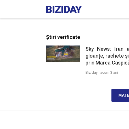
Știri verificate
Sky News: Iran a
gloanțe, rachete și
prin Marea Caspic
Biziday ·
acum 3 ani
MAI 