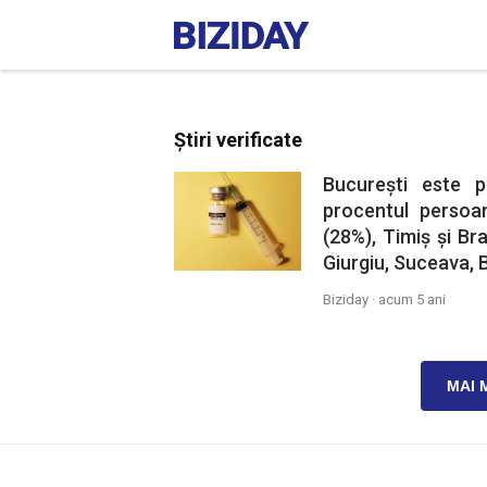
Știri verificate
București este p
procentul persoa
(28%), Timiș și Br
Giurgiu, Suceava, 
Biziday ·
acum 5 ani
MAI 