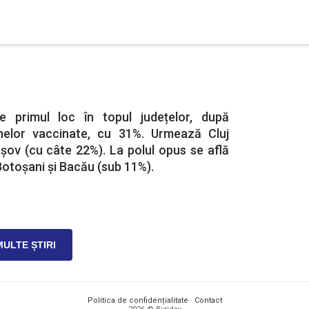
e primul loc în topul județelor, după
nelor vaccinate, cu 31%. Urmează Cluj
așov (cu câte 22%). La polul opus se află
Botoșani și Bacău (sub 11%).
MULTE ȘTIRI
Politica de confidențialitate
·
Contact