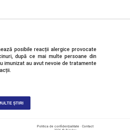
ează posibile reacții alergice provocate
cinuri, după ce mai multe persoane din
au imunizat au avut nevoie de tratamente
cții.
MULTE ȘTIRI
Politica de confidențialitate
·
Contact