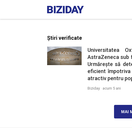
Știri verificate
Universitatea O
AstraZeneca sub f
Urmărește să det
eficient împotriv
atractiv pentru pop
Biziday ·
acum 5 ani
MAI 